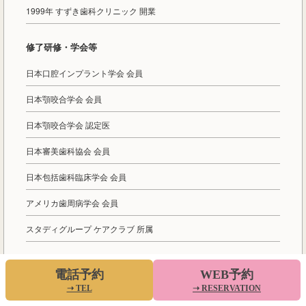
1999年 すずき歯科クリニック 開業
修了研修・学会等
日本口腔インプラント学会 会員
日本顎咬合学会 会員
日本顎咬合学会 認定医
日本審美歯科協会 会員
日本包括歯科臨床学会 会員
アメリカ歯周病学会 会員
スタディグループ ケアクラブ 所属
電話予約
WEB予約
▶︎ 医師紹介ページを見る
➝ TEL
➝ RESERVATION